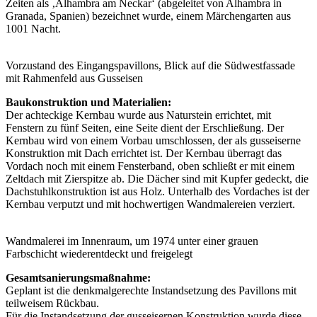
Zeiten als ‚Alhambra am Neckar‘ (abgeleitet von Alhambra in
Granada, Spanien) bezeichnet wurde, einem Märchengarten aus
1001 Nacht.
Vorzustand des Eingangspavillons, Blick auf die Südwestfassade
mit Rahmenfeld aus Gusseisen
Baukonstruktion und Materialien:
Der achteckige Kernbau wurde aus Naturstein errichtet, mit
Fenstern zu fünf Seiten, eine Seite dient der Erschließung. Der
Kernbau wird von einem Vorbau umschlossen, der als gusseiserne
Konstruktion mit Dach errichtet ist. Der Kernbau überragt das
Vordach noch mit einem Fensterband, oben schließt er mit einem
Zeltdach mit Zierspitze ab. Die Dächer sind mit Kupfer gedeckt, die
Dachstuhlkonstruktion ist aus Holz. Unterhalb des Vordaches ist der
Kernbau verputzt und mit hochwertigen Wandmalereien verziert.
Wandmalerei im Innenraum, um 1974 unter einer grauen
Farbschicht wiederentdeckt und freigelegt
Gesamtsanierungsmaßnahme:
Geplant ist die denkmalgerechte Instandsetzung des Pavillons mit
teilweisem Rückbau.
Für die Instandsetzung der gusseisernen Konstruktion wurde diese