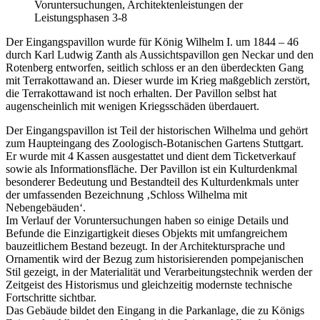
Voruntersuchungen, Architektenleistungen der
Leistungsphasen 3-8
Der Eingangspavillon wurde für König Wilhelm I. um 1844 – 46
durch Karl Ludwig Zanth als Aussichtspavillon gen Neckar und den
Rotenberg entworfen, seitlich schloss er an den überdeckten Gang
mit Terrakottawand an. Dieser wurde im Krieg maßgeblich zerstört,
die Terrakottawand ist noch erhalten. Der Pavillon selbst hat
augenscheinlich mit wenigen Kriegsschäden überdauert.
Der Eingangspavillon ist Teil der historischen Wilhelma und gehört
zum Haupteingang des Zoologisch-Botanischen Gartens Stuttgart.
Er wurde mit 4 Kassen ausgestattet und dient dem Ticketverkauf
sowie als Informationsfläche. Der Pavillon ist ein Kulturdenkmal
besonderer Bedeutung und Bestandteil des Kulturdenkmals unter
der umfassenden Bezeichnung ‚Schloss Wilhelma mit
Nebengebäuden‘.
Im Verlauf der Voruntersuchungen haben so einige Details und
Befunde die Einzigartigkeit dieses Objekts mit umfangreichem
bauzeitlichem Bestand bezeugt. In der Architektursprache und
Ornamentik wird der Bezug zum historisierenden pompejanischen
Stil gezeigt, in der Materialität und Verarbeitungstechnik werden der
Zeitgeist des Historismus und gleichzeitig modernste technische
Fortschritte sichtbar.
Das Gebäude bildet den Eingang in die Parkanlage, die zu Königs