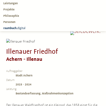
Leistungen
Projekte
Philosophie
Personen
raumbuch.
digital
Illenauer Friedhof
Achern - Illenau
Auftraggeber
Stadt Achern
Datum
2023 - 2024
Leistung
Bestandserfassung, Maßnahmenkonzeption
Der Illenauer Waldfriedhof ist ein Kleinod, das 1858 einst für die