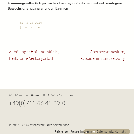
Stimmungsvolles Gefüge aus hochwertigem Grabsteinbestand, niedrigem
Bewuchs und raumgreifenden Bäumen
31. Januar 2024
Janina Krautter
Altböllinger Hof und Mühle,
Goethegymnasium,
Heilbronn-Neckargartach
Fassadeninstandsetzung
Wie können wir
Ihnen
helfen? Rufen Sie uns an:
+49(0)711 66 45 69-0
© 2006—2026 strebewerk. Architekten GmbH
Referenzen
Presse
Impressum
Datenschutz
Kontakt